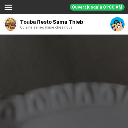
menu
Ouvert jusqu'à 01:00 AM
Touba Resto Sama Thieb
Cuisine sénégalaise chez nous!